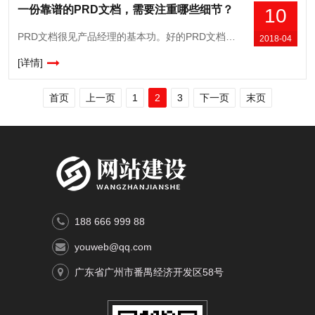
一份靠谱的PRD文档，需要注重哪些细节？
10
PRD文档很见产品经理的基本功。好的PRD文档开发人员阅读起来如沐清风，手脚麻利，干活利索。延期？不存在的！ 一份考虑不够周全的PRD文档，让开发人员二丈摸不到头脑，在需求评审
2018-04
[详情]
首页
上一页
1
2
3
下一页
末页
188 666 999 88
youweb@qq.com
广东省广州市番禺经济开发区58号